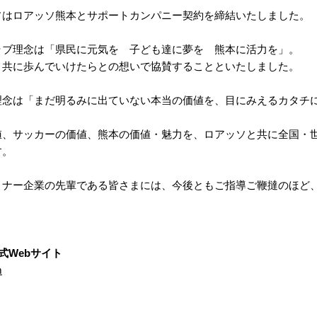
ソはロアッソ熊本とサポートカンパニー契約を締結いたしました。
ラブ理念は「県民に元気を 子ども達に夢を 熊本に活力を」。
、共に歩んでいけたらとの想いで協賛することといたしました。
理念は「まだ明るみに出ていない本当の価値を、目にみえるカタチ
値、サッカーの価値、熊本の価値・魅力を、ロアッソと共に全国・
す。
トナー企業の先輩である皆さまには、今後ともご指導ご鞭撻のほど
式Webサイト
m